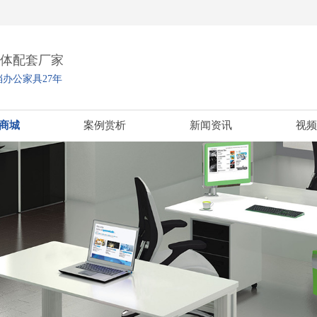
体配套厂家
档办公家具27年
商城
案例赏析
新闻资讯
视频