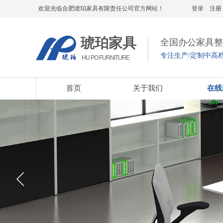
欢迎光临合肥琥珀家具有限责任公司官方网站！
登录
|
注册
琥珀家具
全国办公家具整
专注生产/定制中高
HU PO
FURNITURE
首页
关于我们
在线