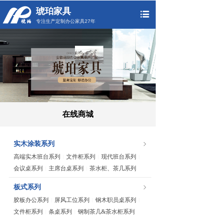
琥珀家具
专注生产定制办公家具27年
在线商城
实木涂装系列
高端实木班台系列
文件柜系列
现代班台系列
|
|
|
会议桌系列
主席台桌系列
茶水柜、茶几系列
|
|
板式系列
胶板办公系列
屏风工位系列
钢木职员桌系列
|
|
|
文件柜系列
条桌系列
钢制茶几&茶水柜系列
|
|