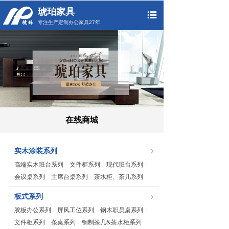
琥珀家具
专注生产定制办公家具27年
在线商城
实木涂装系列
高端实木班台系列
文件柜系列
现代班台系列
|
|
|
会议桌系列
主席台桌系列
茶水柜、茶几系列
|
|
板式系列
胶板办公系列
屏风工位系列
钢木职员桌系列
|
|
|
文件柜系列
条桌系列
钢制茶几&茶水柜系列
|
|